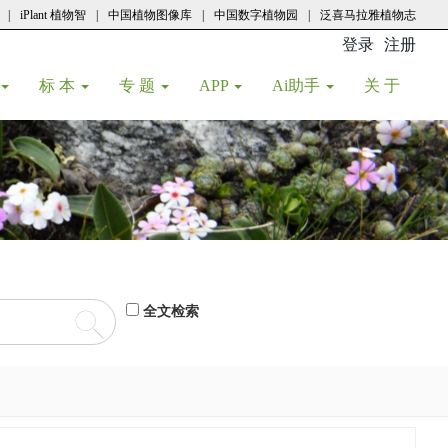
|
iPlant 植物智
|
中国植物图像库
|
中国数字植物园
|
泛喜马拉雅植物志
登录
注册
(current
标 本
专 题
APP
Ai助手
关 于
全文检索