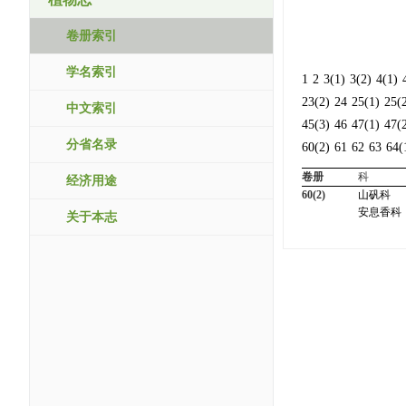
卷册索引
学名索引
1
2
3(1)
3(2)
4(1)
23(2)
24
25(1)
25(
中文索引
45(3)
46
47(1)
47(
分省名录
60(2)
61
62
63
64(
卷册
科
经济用途
60(2)
山矾科
安息香科
关于本志