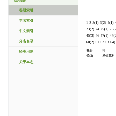
卷册索引
学名索引
1
2
3(1)
3(2)
4(1)
23(2)
24
25(1)
25(
中文索引
45(3)
46
47(1)
47(
分省名录
60(2)
61
62
63
64(
卷册
科
经济用途
47(2)
凤仙花科
关于本志