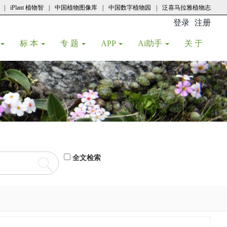
|
iPlant 植物智
|
中国植物图像库
|
中国数字植物园
|
泛喜马拉雅植物志
登录
注册
(current
标 本
专 题
APP
Ai助手
关 于
全文检索