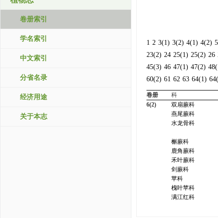
卷册索引
学名索引
1
2
3(1)
3(2)
4(1)
4(2)
5
23(2)
24
25(1)
25(2)
26
中文索引
45(3)
46
47(1)
47(2)
48(
分省名录
60(2)
61
62
63
64(1)
64
卷册
科
经济用途
6(2)
双扇蕨科
燕尾蕨科
关于本志
水龙骨科
槲蕨科
鹿角蕨科
禾叶蕨科
剑蕨科
苹科
槐叶苹科
满江红科