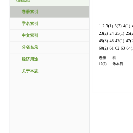
卷册索引
学名索引
1
2
3(1)
3(2)
4(1)
23(2)
24
25(1)
25(
中文索引
45(3)
46
47(1)
47(
分省名录
60(2)
61
62
63
64(
卷册
科
经济用途
10(2)
禾本目
关于本志