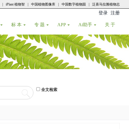
|
iPlant 植物智
|
中国植物图像库
|
中国数字植物园
|
泛喜马拉雅植物志
登录
注册
(current
标 本
专 题
APP
Ai助手
关 于
全文检索