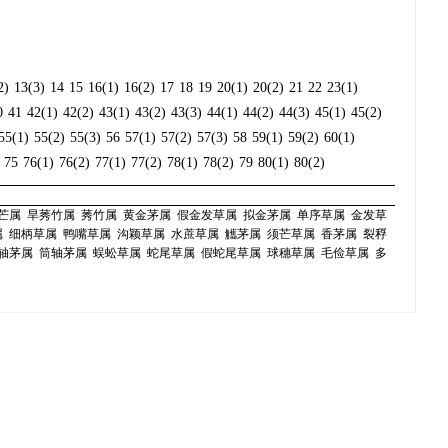
2)
13(3)
14
15
16(1)
16(2)
17
18
19
20(1)
20(2)
21
22
23(1)
0
41
42(1)
42(2)
43(1)
43(2)
43(3)
44(1)
44(2)
44(3)
45(1)
45(2)
55(1)
55(2)
55(3)
56
57(1)
57(2)
57(3)
58
59(1)
59(2)
60(1)
75
76(1)
76(2)
77(1)
77(2)
78(1)
78(2)
79
80(1)
80(2)
芒属
旱莠竹属
莠竹属
黄金茅属
假金发草属
拟金茅属
单序草属
金发草
属
细柄草属
鸭嘴草属
沟颖草属
水蔗草属
觿茅属
须芒草属
香茅属
裂稃
轴茅属
筒轴茅属
蜈蚣草属
蛇尾草属
假蛇尾草属
球穗草属
毛俭草属
多