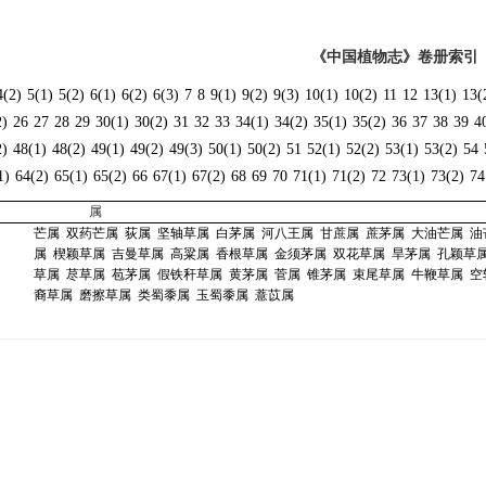
《中国植物志》卷册索引
4(2)
5(1)
5(2)
6(1)
6(2)
6(3)
7
8
9(1)
9(2)
9(3)
10(1)
10(2)
11
12
13(1)
13(
2)
26
27
28
29
30(1)
30(2)
31
32
33
34(1)
34(2)
35(1)
35(2)
36
37
38
39
4
2)
48(1)
48(2)
49(1)
49(2)
49(3)
50(1)
50(2)
51
52(1)
52(2)
53(1)
53(2)
54
1)
64(2)
65(1)
65(2)
66
67(1)
67(2)
68
69
70
71(1)
71(2)
72
73(1)
73(2)
74
属
芒属
双药芒属
荻属
坚轴草属
白茅属
河八王属
甘蔗属
蔗茅属
大油芒属
油
属
楔颖草属
吉曼草属
高粱属
香根草属
金须茅属
双花草属
旱茅属
孔颖草
草属
荩草属
苞茅属
假铁秆草属
黄茅属
菅属
锥茅属
束尾草属
牛鞭草属
空
裔草属
磨擦草属
类蜀黍属
玉蜀黍属
薏苡属