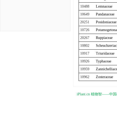
10488
Lemnaceae
10649
Pandanaceae
20251
Posidoniaceae
10726
Potamogetona
20267
Ruppiaceae
10802
Scheuchzeriac
10917
Triuridaceae
10926
Typhaceae
10959
Zannichelliac
10962
Zosteraceae
iPlant.cn 植物智—