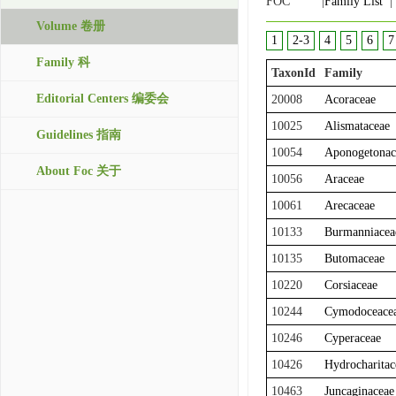
FOC |
Family List
|
Volume 卷册
1
2-3
4
5
6
7
Family 科
TaxonId
Family
Editorial Centers 编委会
20008
Acoraceae
10025
Alismataceae
Guidelines 指南
10054
Aponogetonac
About Foc 关于
10056
Araceae
10061
Arecaceae
10133
Burmanniacea
10135
Butomaceae
10220
Corsiaceae
10244
Cymodoceace
10246
Cyperaceae
10426
Hydrocharitac
10463
Juncaginaceae