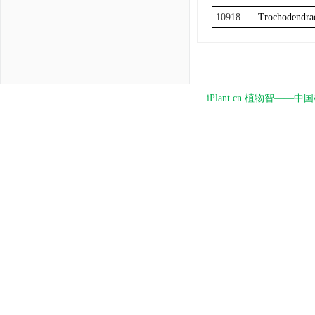
10918
Trochodendra
iPlant.cn 植物智—