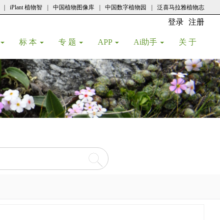
|
iPlant 植物智
|
中国植物图像库
|
中国数字植物园
|
泛喜马拉雅植物志
登录
注册
(current
标 本
专 题
APP
Ai助手
关 于