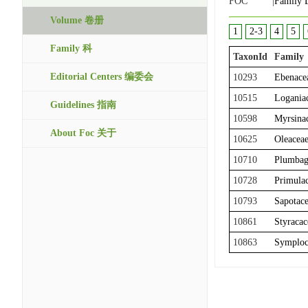
FOC |
Family L
Volume 卷册
1
2-3
4
5
Family 科
TaxonId
Family
Editorial Centers 编委会
10293
Ebenace
10515
Logania
Guidelines 指南
10598
Myrsina
About Foc 关于
10625
Oleacea
10710
Plumbag
10728
Primula
10793
Sapotac
10861
Styracac
10863
Symploc