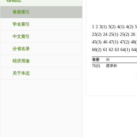
卷册索引
学名索引
1
2
3(1)
3(2)
4(1)
4(2)
5
23(2)
24
25(1)
25(2)
26
中文索引
45(3)
46
47(1)
47(2)
48(
分省名录
60(2)
61
62
63
64(1)
64
卷册
科
经济用途
71(1)
茜草科
关于本志