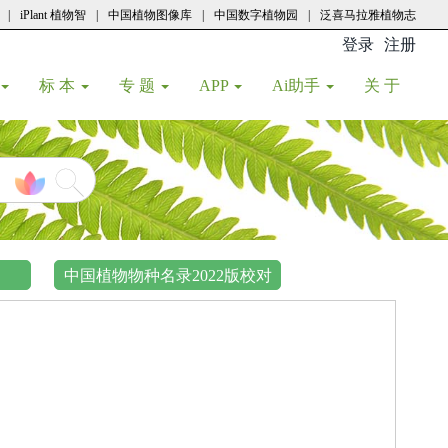
|
iPlant 植物智
|
中国植物图像库
|
中国数字植物园
|
泛喜马拉雅植物志
登录
注册
(current
标 本
专 题
APP
Ai助手
关 于