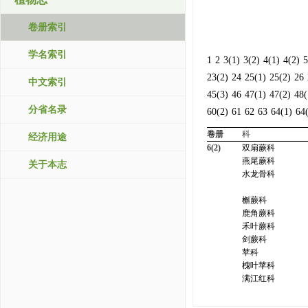
卷册索引
学名索引
1
2
3(1)
3(2)
4(1)
4(2)
5
23(2)
24
25(1)
25(2)
26
中文索引
45(3)
46
47(1)
47(2)
48(
分省名录
60(2)
61
62
63
64(1)
64
卷册
科
经济用途
6(2)
双扇蕨科
燕尾蕨科
关于本志
水龙骨科
槲蕨科
鹿角蕨科
禾叶蕨科
剑蕨科
苹科
槐叶苹科
满江红科