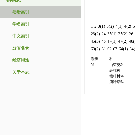
卷册索引
学名索引
1
2
3(1)
3(2)
4(1)
4(2)
5
23(2)
24
25(1)
25(2)
26
中文索引
45(3)
46
47(1)
47(2)
48(
分省名录
60(2)
61
62
63
64(1)
64
卷册
科
经济用途
56
山茱萸科
岩梅科
关于本志
桤叶树科
鹿蹄草科