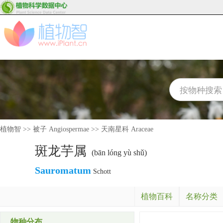
植物智
>>
被子 Angiospermae
>>
天南星科 Araceae
斑龙芋属
(bān lóng yù shǔ)
Sauromatum
Schott
植物百科
名称分类
物种分布