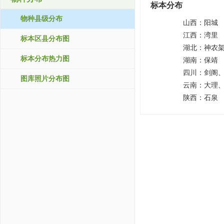
标本分布
物种县级分布
山西：
阳城
江西：
湾里
标本区县分布图
湖北：
神农
标本分布热力图
湖南：
保靖
四川：
剑阁
图库照片分布图
云南：
大理
陕西：
石泉