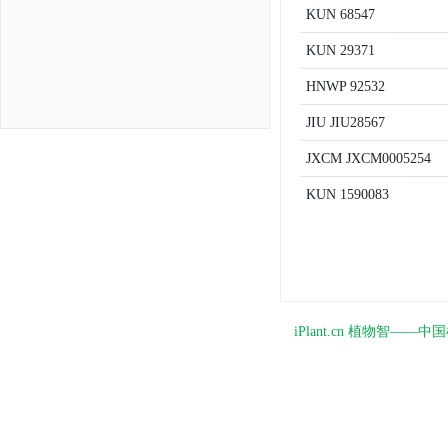
KUN
68547
KUN
29371
HNWP
92532
JIU
JIU28567
JXCM
JXCM0005254
KUN
1590083
iPlant.cn 植物智—