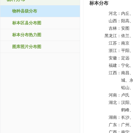
标本分布
物种县级分布
河北：
内丘
山西：
阳高
标本区县分布图
吉林：
安图
标本分布热力图
黑龙江：
依兰
江苏：
南京
图库照片分布图
浙江：
平阳
安徽：
定远
福建：
宁化
江西：
南昌
城、
铅山
河南：
卢氏
湖北：
汉阳
鹤峰
湖南：
长沙
广东：
广州
广西：
南宁