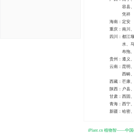
容县
凭祥
海南：
定安
重庆：
南川
四川：
都江
水、
布拖
贵州：
遵义
云南：
昆明
西畴
西藏：
芒康
陕西：
户县
甘肃：
西固
青海：
西宁
新疆：
哈密
iPlant.cn 植物智—