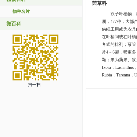
茜草科
物种名片
双子叶植物，
属，477种，大
微百科
供细工用或为农具
在叶柄间或在叶柄
各式的排列；萼管
常4－6裂，稀更
颗；果为蒴果、浆果
Ixora，Lasianthus
Rubia，Tarenna，U
扫一扫