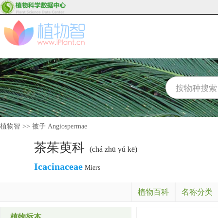
植物智
>>
被子 Angiospermae
茶茱萸科
(chá zhū yú kē)
Icacinaceae
Miers
植物百科
名称分类
植物标本