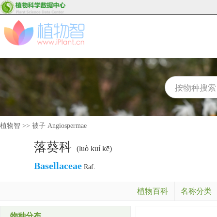
植物智
>>
被子 Angiospermae
落葵科
(luò kuí kē)
Basellaceae
Raf.
植物百科
名称分类
物种分布