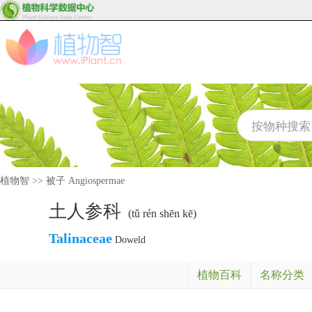
植物智
>>
被子 Angiospermae
土人参科
(tǔ rén shēn kē)
Talinaceae
Doweld
植物百科
名称分类