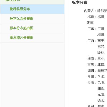
标本分布
物种县级分布
内蒙古：
呼和
福建：
福州
标本区县分布图
湖南
标本分布热力图
广东：
广州
梅州
图库照片分布图
广西：
南宁
东兴
隆林
海南：
三亚
重庆：
北碚
四川：
攀枝
贵州：
习水
云南：
昆明
澜沧
元阳
德宏
西藏：
察雅