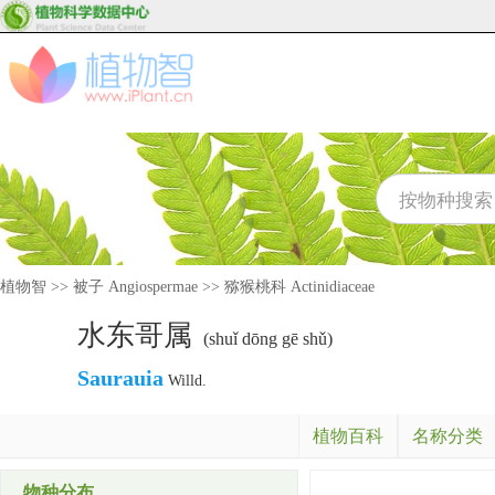
植物智
>>
被子 Angiospermae
>>
猕猴桃科 Actinidiaceae
水东哥属
(shuǐ dōng gē shǔ)
Saurauia
Willd.
植物百科
名称分类
物种分布