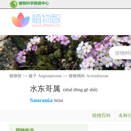
植物智
>>
被子 Angiospermae
>>
猕猴桃科 Actinidiaceae
水东哥属
(shuǐ dōng gē shǔ)
Saurauia
Willd.
植物百科
名称
植物标本