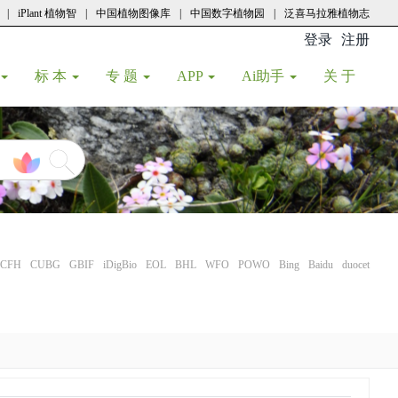
|
iPlant 植物智
|
中国植物图像库
|
中国数字植物园
|
泛喜马拉雅植物志
登录
注册
(current
标 本
专 题
APP
Ai助手
关 于
CFH
CUBG
GBIF
iDigBio
EOL
BHL
WFO
POWO
Bing
Baidu
duocet