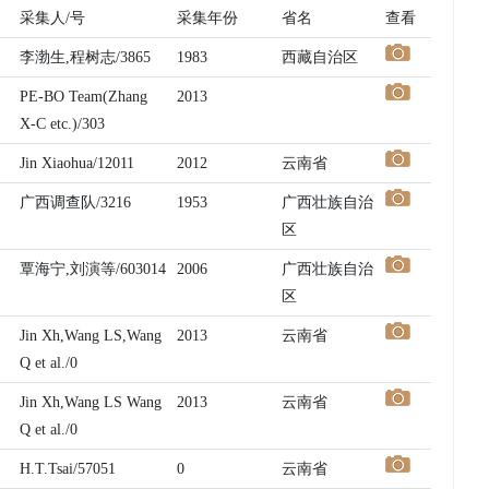
采集人/号
采集年份
省名
查看
李渤生,程树志/3865
1983
西藏自治区
PE-BO Team(Zhang
2013
X-C etc.)/303
Jin Xiaohua/12011
2012
云南省
广西调查队/3216
1953
广西壮族自治
区
覃海宁,刘演等/603014
2006
广西壮族自治
区
Jin Xh,Wang LS,Wang
2013
云南省
Q et al./0
Jin Xh,Wang LS Wang
2013
云南省
Q et al./0
H.T.Tsai/57051
0
云南省