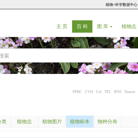
植物+科学数据中心
(current)
(current)
主 页
百 科
图 库
植物志
PPBC
CVH
Col
TPL
IPNI
Duocet
分类
植物志
植物图片
植物标本
物种分布