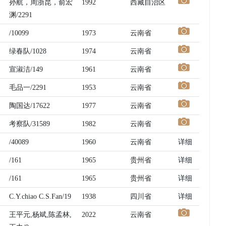
孙航，周浙昆，俞宏
1992
西藏自治区
渊/2291
/10099
1973
云南省
绿春队/1028
1974
云南省
宣淑洁/149
1961
云南省
毛品一/2291
1953
云南省
陶国达/17622
1977
云南省
考察队/31589
1982
云南省
/40089
1960
云南省
详细
/161
1965
贵州省
详细
/161
1965
贵州省
详细
C.Y.chiao C.S.Fan/19
1938
四川省
详细
王平元,杨斌,陈孟林,
2022
云南省