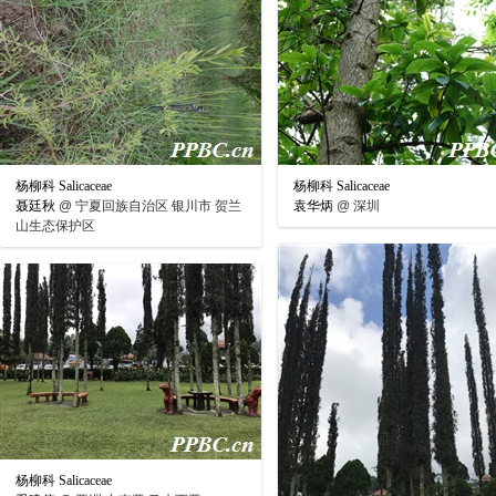
杨柳科 Salicaceae
杨柳科 Salicaceae
聂廷秋
@
宁夏回族自治区 银川市 贺兰
袁华炳
@
深圳
山生态保护区
杨柳科 Salicaceae