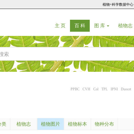
植物+科学数据中心
(current)
(current)
主 页
百 科
图 库
植物志
PPBC
CVH
Col
TPL
IPNI
Duocet
分类
植物志
植物图片
植物标本
物种分布