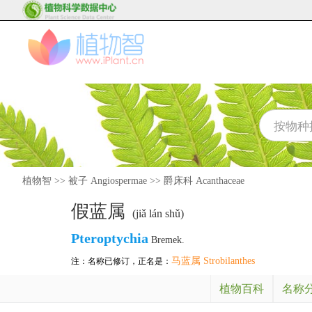
植物智
>>
被子 Angiospermae
>>
爵床科 Acanthaceae
假蓝属
(jiǎ lán shǔ)
Pteroptychia
Bremek.
马蓝属 Strobilanthes
注：名称已修订，正名是：
植物百科
名称