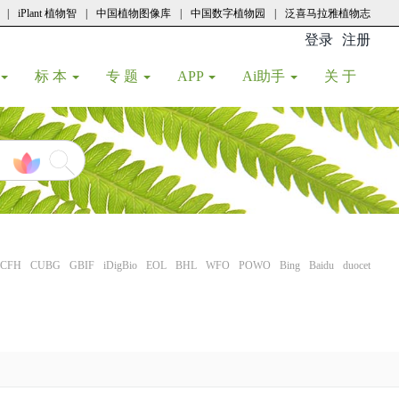
|
iPlant 植物智
|
中国植物图像库
|
中国数字植物园
|
泛喜马拉雅植物志
登录
注册
(current
标 本
专 题
APP
Ai助手
关 于
CFH
CUBG
GBIF
iDigBio
EOL
BHL
WFO
POWO
Bing
Baidu
duocet