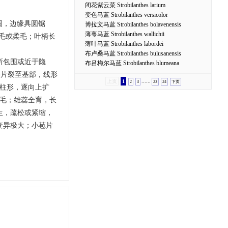
闭花紫云菜 Strobilanthes larium
变色马蓝 Strobilanthes versicolor
近圆，边缘具圆锯
博拉文马蓝 Strobilanthes bolavenensis
薄萼马蓝 Strobilanthes wallichii
刚毛或柔毛；叶柄长
薄叶马蓝 Strobilanthes labordei
布卢桑马蓝 Strobilanthes bulusanensis
所包围或近于隐
布吕梅尔马蓝 Strobilanthes blumeana
裂片裂至基部，线形
上页
1
......
2
3
23
24
下页
圆柱形，逐向上扩
柔毛；雄蕊全育，长
生，疏松或紧缩，
变异极大；小苞片