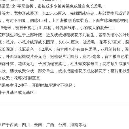
茎常呈“之”字形曲折，密被或多少被黄褐色或近白色长柔毛；
叶等大，宽卵形或菱形，长2.5-5.5厘米，先端圆或钝尖，基部宽楔形或
齿，有时不明显，侧脉4-5对，上面密被刚毛或柔毛，下面主脉和侧脉被
2-5毫米，密被长褐毛；叶具柄，钟乳体线形，小的或大的混合生；
花序顶生和生于上部叶腋，近头状或短穗状花序几轮生，基部为缩小的叶
藏；苞片、小苞片线形或长圆形，长0.8-1厘米，被柔毛；花萼长7毫米，
或长圆形；花冠蓝色，长2厘米，前方闭合处有白色柔毛，花冠筒较短，
大，外面除冠檐裂片外无毛；冠檐裂片近圆形，宽约5毫米，背面被白色
雄蕊外露，花丝无毛；子房顶端被柔毛，柱头螺旋状弯曲；花序顶生或腋
头状、穗状或聚伞状，部分单生，或排成圆锥花序或总状花序；苞片形状
有或无：花萼5等裂至基
蒴果每室具2种子，开裂时胎座通常不弹起；
种子具基区或无基区；
原产于西藏、四川、云南、广西、台湾、海南等地