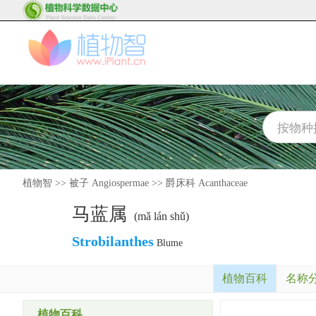
植物智
>>
被子 Angiospermae
>>
爵床科 Acanthaceae
马蓝属
(mǎ lán shǔ)
Strobilanthes
Blume
植物百科
名称
植物百科