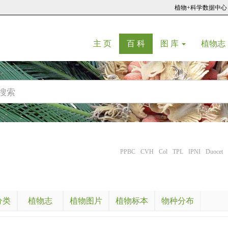
植物+科学数据中心
(current)
(current)
主 页
百 科
图 库
植物志
PPBC
CVH
Col
TPL
IPNI
Duocet
分类
植物志
植物图片
植物标本
物种分布