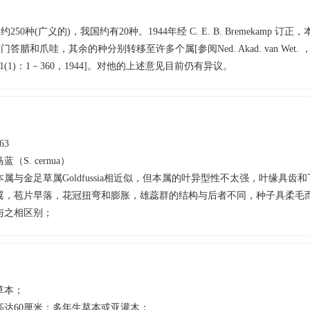
250种(广义的)，我国约有20种。1944年经 C. E. B. Bremekamp 订
腊和爪哇，其余的种分别转移至许多个属[参阅Ned. Akad. van Wet. ，Verh
Dl. 41(1)：1－360，1944]。对他的上述意见目前仍有异议。
63
马蓝（S. cernua）
本属与金足草属Goldfussia相近似，但本属的叶异型性不太强，叶缘具齿
翼，苞片早落，花冠扭弯和膨胀，雄蕊群的结构与后者不同，种子具柔毛
与之相区别；
草本；
高达60厘米；多年生草本或亚灌木；