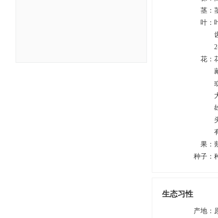
茎
：
叶
：
花
：
果
：
种子
：
生态习性
产地
：