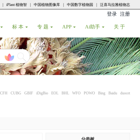
|
iPlant 植物智
|
中国植物图像库
|
中国数字植物园
|
泛喜马拉雅植物志
登录
注册
(current
标 本
专 题
APP
Ai助手
关 于
CFH
CUBG
GBIF
iDigBio
EOL
BHL
WFO
POWO
Bing
Baidu
duocet
分类树