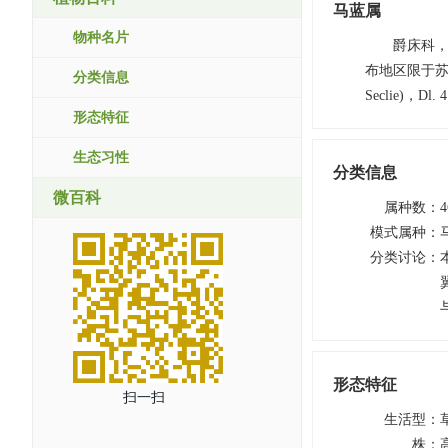
马蓝属
物种名片
爵床科，约
布地区限于苏门答
分类信息
Seclie)，
形态特征
生态习性
分类信息
微百科
属种数
：
4
模式属种
：
分类讨论
：
形态特征
扫一扫
生活型
：
株
：