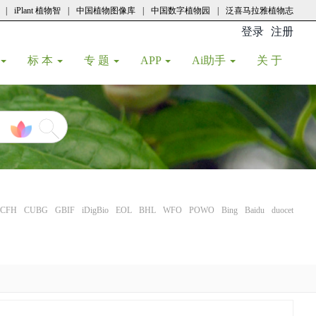
|
iPlant 植物智
|
中国植物图像库
|
中国数字植物园
|
泛喜马拉雅植物志
登录
注册
(current
标 本
专 题
APP
Ai助手
关 于
CFH
CUBG
GBIF
iDigBio
EOL
BHL
WFO
POWO
Bing
Baidu
duocet