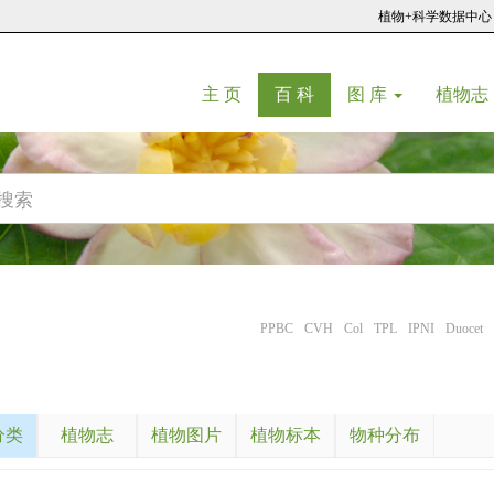
植物+科学数据中心
(current)
(current)
主 页
百 科
图 库
植物志
PPBC
CVH
Col
TPL
IPNI
Duocet
分类
植物志
植物图片
植物标本
物种分布