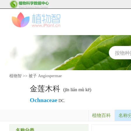
植物智
>>
被子 Angiospermae
金莲木科
(jīn lián mù kē)
Ochnaceae
DC.
植物百科
名称
名称分类