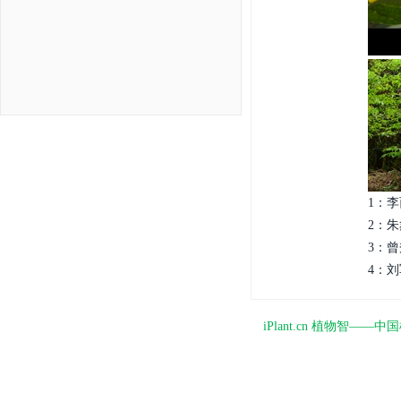
1：李
2：朱
3：曾
4：刘
iPlant.cn 植物智—