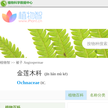
植物智
>>
被子 Angiospermae
金莲木科
(jīn lián mù kē)
Ochnaceae
DC.
植物百科
名称分类
植物百科