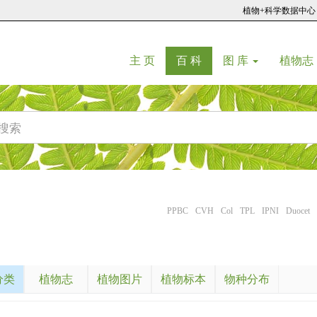
植物+科学数据中心
(current)
(current)
主 页
百 科
图 库
植物志
PPBC
CVH
Col
TPL
IPNI
Duocet
分类
植物志
植物图片
植物标本
物种分布