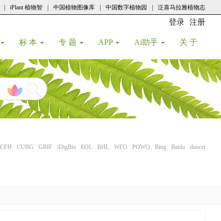
|
iPlant 植物智
|
中国植物图像库
|
中国数字植物园
|
泛喜马拉雅植物志
登录
注册
(current
标 本
专 题
APP
Ai助手
关 于
CFH
CUBG
GBIF
iDigBio
EOL
BHL
WFO
POWO
Bing
Baidu
duocet