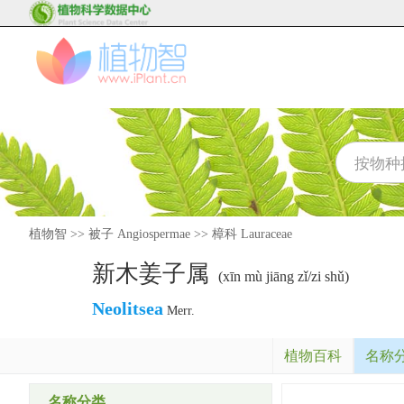
植物智
>>
被子 Angiospermae
>>
樟科 Lauraceae
新木姜子属
(xīn mù jiāng zǐ/zi shǔ)
Neolitsea
Merr.
植物百科
名称
名称分类