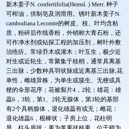
新木姜子N. confertifolia(Hemsl. ) Merr. 种子
可榨油，供制皂及润滑用。锈叶新木姜子N.
cambodiana Lecomte的树皮、枝、叶均含粘
质，粉碎后作线香粉，外销称大青石粉，还
可作净水剂或钻探工程的加压剂，树叶外敷
治疮疥。常绿乔木或灌木；叶互生，极少近
对生或近轮生，常聚集于枝梢，通常具离基
三出脉，少数种具羽状脉或近离基三出脉;花
单性，雌雄异株，为单生或簇生、无梗或具
梗的伞形花序；花被裂片4，2轮；雄花：雄
蕊6，3轮，第1、2轮无腺体，第3轮的基部
有2个具柄腺体，退化雄蕊有或无；雌花：
退化雄蕊6，棍棒状；子房上位，花柱明
显，柱头盾状；果为浆果状核果，位于稍为