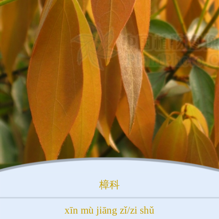
樟科
xīn mù jiāng zǐ/zi shǔ