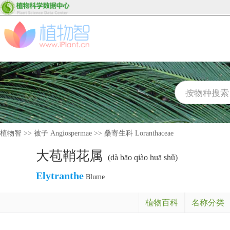
植物智
>>
被子 Angiospermae
>>
桑寄生科 Loranthaceae
大苞鞘花属
(dà bāo qiào huā shǔ)
Elytranthe
Blume
植物百科
名称分类