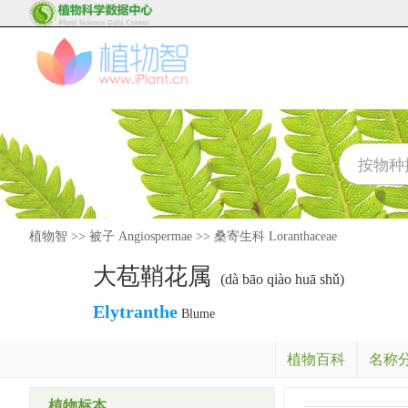
植物智
>>
被子 Angiospermae
>>
桑寄生科 Loranthaceae
大苞鞘花属
(dà bāo qiào huā shǔ)
Elytranthe
Blume
植物百科
名称
植物标本