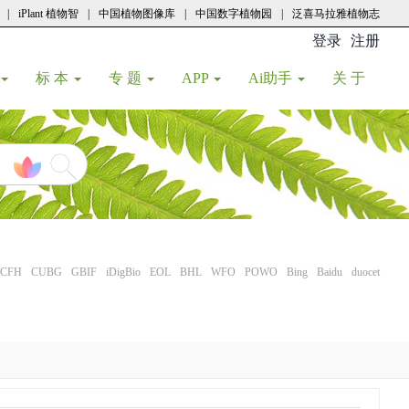
|
iPlant 植物智
|
中国植物图像库
|
中国数字植物园
|
泛喜马拉雅植物志
登录
注册
(current
标 本
专 题
APP
Ai助手
关 于
CFH
CUBG
GBIF
iDigBio
EOL
BHL
WFO
POWO
Bing
Baidu
duocet