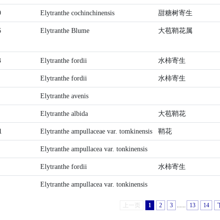
9
Elytranthe cochinchinensis
甜糖树寄生
6
Elytranthe Blume
大苞鞘花属
3
Elytranthe fordii
水柿寄生
Elytranthe fordii
水柿寄生
Elytranthe avenis
Elytranthe albida
大苞鞘花
1
Elytranthe ampullaceae var. tomkinensis
鞘花
Elytranthe ampullacea var. tonkinensis
Elytranthe fordii
水柿寄生
Elytranthe ampullacea var. tonkinensis
上一页
1
2
3
......
13
14