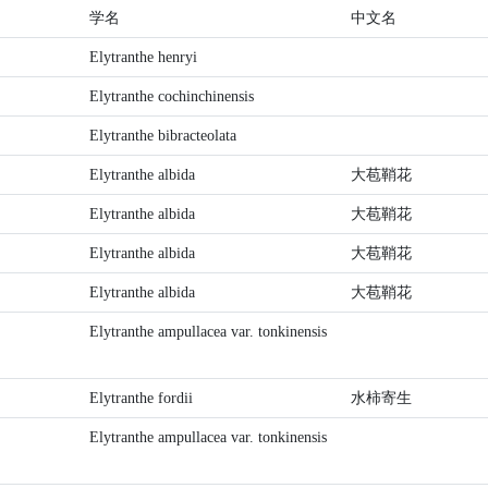
学名
中文名
Elytranthe henryi
Elytranthe cochinchinensis
Elytranthe bibracteolata
Elytranthe albida
大苞鞘花
Elytranthe albida
大苞鞘花
Elytranthe albida
大苞鞘花
Elytranthe albida
大苞鞘花
Elytranthe ampullacea var. tonkinensis
Elytranthe fordii
水柿寄生
Elytranthe ampullacea var. tonkinensis