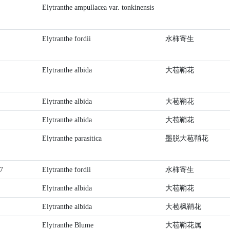
Elytranthe ampullacea var. tonkinensis
Elytranthe fordii
水柿寄生
Elytranthe albida
大苞鞘花
Elytranthe albida
大苞鞘花
Elytranthe albida
大苞鞘花
Elytranthe parasitica
墨脱大苞鞘花
7
Elytranthe fordii
水柿寄生
Elytranthe albida
大苞鞘花
Elytranthe albida
大苞枫鞘花
Elytranthe Blume
大苞鞘花属