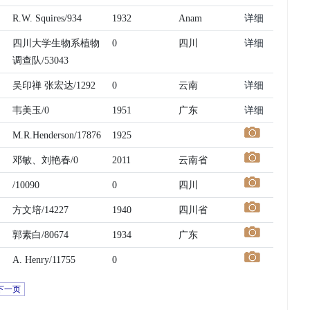
R.W. Squires/934
1932
Anam
详细
四川大学生物系植物
0
四川
详细
调查队/53043
吴印禅 张宏达/1292
0
云南
详细
韦美玉/0
1951
广东
详细
M.R.Henderson/17876
1925
邓敏、刘艳春/0
2011
云南省
/10090
0
四川
方文培/14227
1940
四川省
郭素白/80674
1934
广东
A. Henry/11755
0
下一页