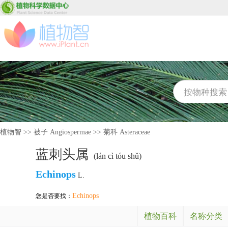
植物智
>>
被子 Angiospermae
>>
菊科 Asteraceae
蓝刺头属
(lán cì tóu shǔ)
Echinops
L.
Echinops
您是否要找：
植物百科
名称分类