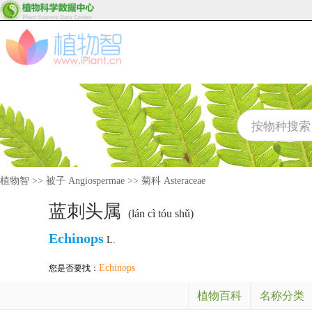
植物智
>>
被子 Angiospermae
>>
菊科 Asteraceae
蓝刺头属
(lán cì tóu shǔ)
Echinops
L.
Echinops
您是否要找：
植物百科
名称分类