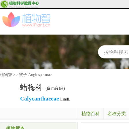
植物智
>>
被子 Angiospermae
蜡梅科
(là méi kē)
Calycanthaceae
Lindl.
植物百科
名称分类
植物标本