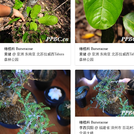
橄榄科 Burseraceae
橄榄科 Burseraceae
黄健
@
亚洲 东南亚 北苏拉威西Tahura
黄健
@
亚洲 东南亚 北苏拉威西Tahu
森林公园
森林公园
橄榄科 Burseraceae
李西贝阳
@
福建省 漳州市 百花村
交易大楼