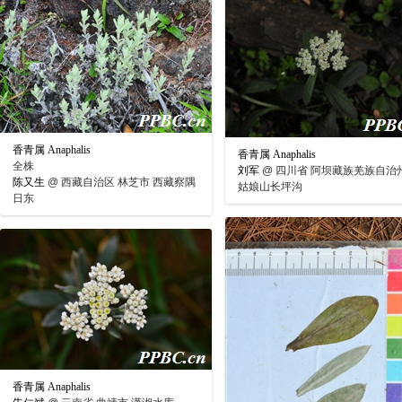
香青属 Anaphalis
香青属 Anaphalis
全株
刘军
@
四川省 阿坝藏族羌族自治州
陈又生
@
西藏自治区 林芝市 西藏察隅
姑娘山长坪沟
日东
香青属 Anaphalis