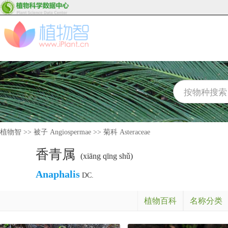
植物智
>>
被子 Angiospermae
>>
菊科 Asteraceae
香青属
(xiāng qīng shǔ)
Anaphalis
DC.
植物百科
名称分类