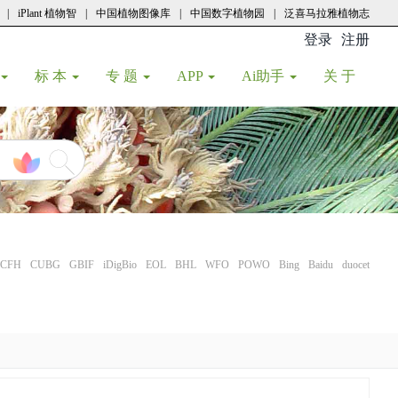
|
iPlant 植物智
|
中国植物图像库
|
中国数字植物园
|
泛喜马拉雅植物志
登录
注册
(current
标 本
专 题
APP
Ai助手
关 于
CFH
CUBG
GBIF
iDigBio
EOL
BHL
WFO
POWO
Bing
Baidu
duocet