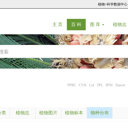
植物+科学数据中心
(current)
(current)
主 页
百 科
图 库
植物志
PPBC
CVH
Col
TPL
IPNI
Duocet
分类
植物志
植物图片
植物标本
物种分布