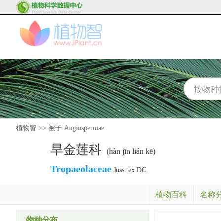
植物智
>>
被子 Angiospermae
旱金莲科
(hàn jīn lián kē)
Tropaeolaceae
Juss. ex DC.
植物百科
名称
物种分布