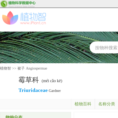
植物智
>>
被子 Angiospermae
霉草科
(méi cǎo kē)
Triuridaceae
Gardner
植物百科
名称分类
物种分布