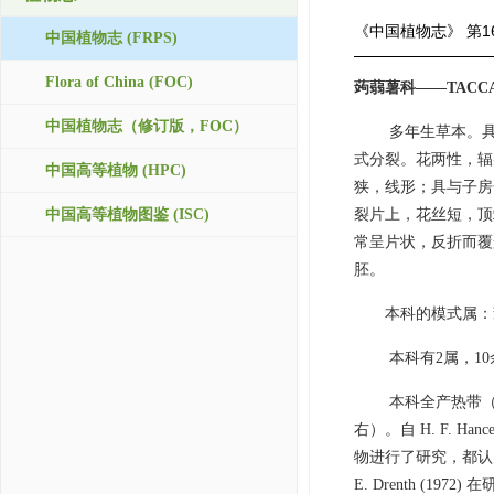
《中国植物志》
第1
中国植物志 (FRPS)
Flora of China (FOC)
蒟蒻薯科——TACCA
中国植物志（修订版，FOC）
多年生草本。
式分裂。花两性，辐射
中国高等植物 (HPC)
狭，线形；具与子房
中国高等植物图鉴 (ISC)
裂片上，花丝短，顶
常呈片状，反折而覆
胚。
本科的模式属：蒟蒻薯属 T
本科有2属，1
本科全产热带（
右）。自 H. F. Hanc
物进行了研究，都认为本
E. Drenth 