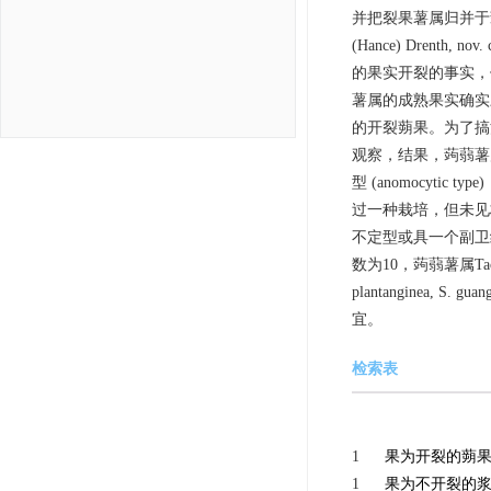
并把裂果薯属归并于蒟蒻薯属，
(Hance) Drenth, no
的果实开裂的事实，
薯属的成熟果实确实
的开裂蒴果。为了搞
观察，结果，蒟蒻薯属全
型 (anomocyt
过一种栽培，但未见
不定型或具一个副卫
数为10，蒟蒻薯属Tacca l
plantanginea,
宜。
检索表
1
果为开裂的蒴
1
果为不开裂的