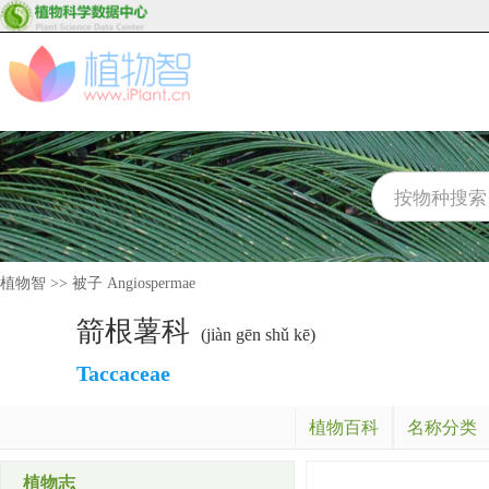
植物智
>>
被子 Angiospermae
箭根薯科
(jiàn gēn shǔ kē)
Taccaceae
植物百科
名称分类
植物志