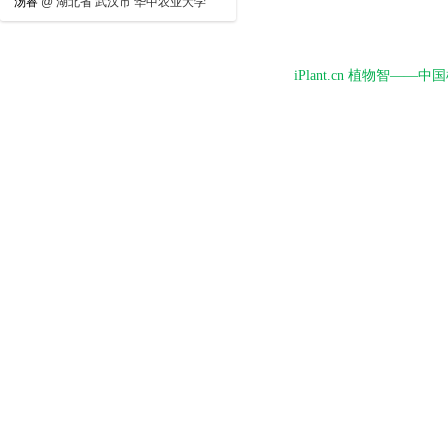
汤睿
@
湖北省 武汉市 华中农业大学
iPlant.cn 植物智—