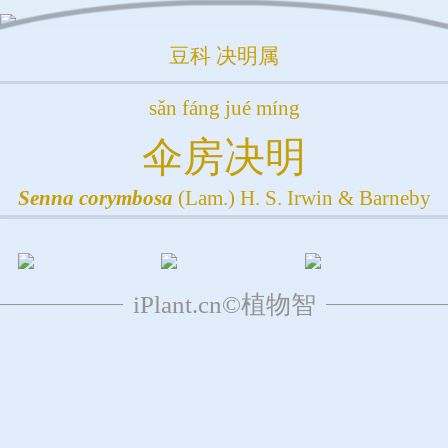
豆科
决明属
sǎn fáng jué míng
伞房决明
Senna
corymbosa
(Lam.) H. S. Irwin & Barneby
iPlant.cn©植物智