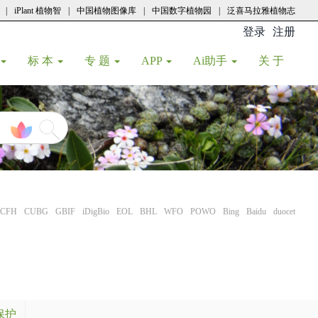
|
iPlant 植物智
|
中国植物图像库
|
中国数字植物园
|
泛喜马拉雅植物志
登录
注册
(current
标 本
专 题
APP
Ai助手
关 于
CFH
CUBG
GBIF
iDigBio
EOL
BHL
WFO
POWO
Bing
Baidu
duocet
保护