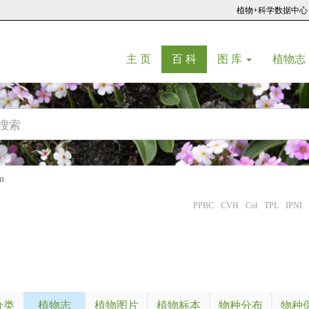
植物+科学数据中心
(current)
(current)
主 页
百 科
图 库
植物志
m
PPBC
CVH
Col
TPL
IPNI
分类
植物志
植物图片
植物标本
物种分布
物种