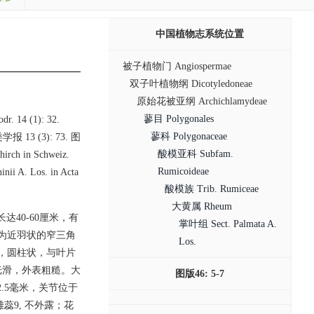
中国植物志系统位置
被子植物门 Angiospermae
双子叶植物纲 Dicotyledoneae
原始花被亚纲 Archichlamydeae
蓼目 Polygonales
dr. 14 (1): 32.
蓼科 Polygonaceae
分类学报 13 (3): 73. 图
酸模亚科 Subfam.
irch in Schweiz.
Rumicoideae
nii A. Los. in Acta
酸模族 Trib. Rumiceae
大黄属 Rheum
40-60厘米，有
掌叶组 Sect. Palmata A.
为近羽状的窄三角
Los.
，圆柱状，与叶片
光滑，外表粗糙。大
图版46: 5-7
.5毫米，关节位于
蕊9, 不外露；花