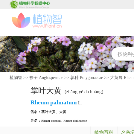
植物智
>>
被子 Angiospermae
>>
蓼科 Polygonaceae
>>
大黄属 Rheu
掌叶大黄
(zhǎng yè dà huáng)
Rheum
palmatum
L.
俗名：
葵叶大黄
、
大黄
异名：
Rheum potaninii
Rheum qinlingense
植物百科
名称