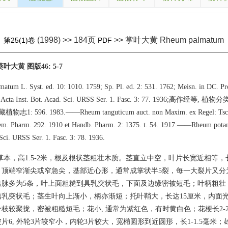
(1998) >> 184页
>> 掌叶大黄 Rheum palmatum
》
第25(1)卷
PDF
叶大黄 图版46: 5-7
atum L. Syst. ed. 10: 1010. 1759; Sp. Pl. ed. 2: 531. 1762; Meisn. in DC. Pro
in Acta Inst. Bot. Acad. Sci. URSS Ser. 1. Fasc. 3: 77. 1936;高作经等, 植物
西藏植物志1: 596. 1983.——Rheum tanguticum auct. non Maxim. ex Regel: Tsch
m. Pharm. 292. 1910 et Handb. Pharm. 2: 1375. t. 54. 1917.——Rheum potani
 Sci. URSS Ser. 1. Fasc. 3: 78. 1936.
本，高1.5-2米，根及根状茎粗壮木质。茎直立中空，叶片长宽近相等，长达
，顶端窄渐尖或窄急尖，基部近心形，通常成掌状半5裂，每一大裂片又分
出脉多为5条，叶上面粗糙到具乳突状毛，下面及边缘密被短毛；叶柄粗壮
锈乳突状毛；茎生叶向上渐小，柄亦渐短；托叶鞘大，长达15厘米，内面
枝较聚拢，密被粗糙短毛；花小, 通常为紫红色，有时黄白色；花梗长2-2
片6, 外轮3片较窄小，内轮3片较大，宽椭圆形到近圆形，长1-1.5毫米；雄