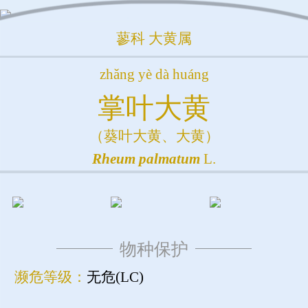
蓼科
大黄属
zhǎng yè dà huáng
掌叶大黄
（葵叶大黄、大黄）
Rheum
palmatum
L.
物种保护
濒危等级：
无危(LC)