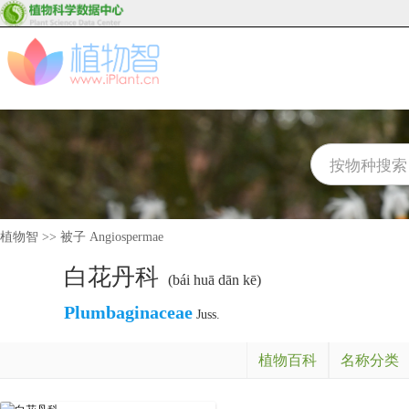
植物智
>>
被子 Angiospermae
白花丹科
(bái huā dān kē)
Plumbaginaceae
Juss.
植物百科
名称分类