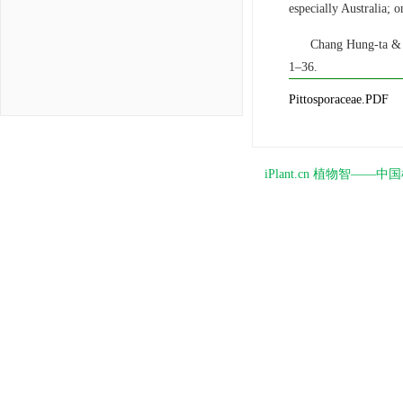
especially Australia; 
Chang Hung-ta & Y
1–36.
Pittosporaceae.PDF
iPlant.cn 植物智—