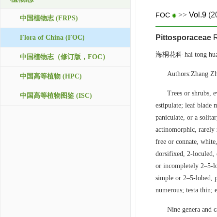
>>
Vol.9
(2
FOC
中国植物志 (FRPS)
Pittosporaceae
R
Flora of China (FOC)
海桐花科 hai tong hua
中国植物志（修订版，FOC）
Authors:Zhang Zh
中国高等植物 (HPC)
Trees or shrubs, e
中国高等植物图鉴 (ISC)
estipulate; leaf blade
paniculate, or a solit
actinomorphic, rarely 
free or connate, white
dorsifixed, 2-loculed,
or incompletely 2–5-lo
simple or 2–5-lobed, p
numerous; testa thin;
Nine genera and ca