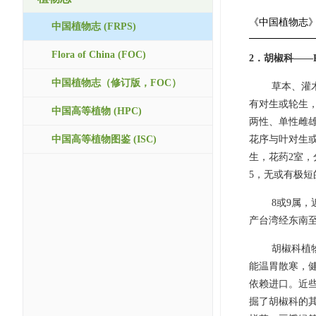
《中国植物志
中国植物志 (FRPS)
Flora of China (FOC)
2．胡椒科——P
中国植物志（修订版，FOC）
草本、灌
有对生或轮生
中国高等植物 (HPC)
两性、单性雌
中国高等植物图鉴 (ISC)
花序与叶对生或
生，花药2室，
5，无或有极
8或9属，
产台湾经东南
胡椒科植
能温胃散寒，
依赖进口。近
掘了胡椒科的