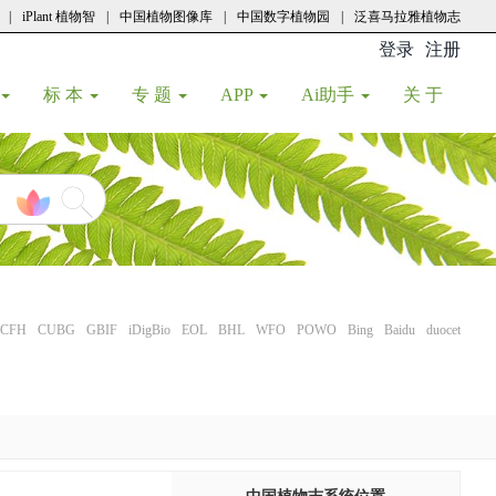
|
iPlant 植物智
|
中国植物图像库
|
中国数字植物园
|
泛喜马拉雅植物志
登录
注册
(current
标 本
专 题
APP
Ai助手
关 于
CFH
CUBG
GBIF
iDigBio
EOL
BHL
WFO
POWO
Bing
Baidu
duocet