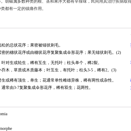
等。胡椒属多数种类的根、茎和果序大都有辛辣味，民间用其治疗疾病取
种类都有一定的镇痛作用。
疏松的总状花序；果密被锚状刺毛。
紧密的穗状花序或由穗状花序复聚集成伞形花序；果无锚状刺毛。(2)
；叶对生或轮生，稀有互生，无托叶；柱头单个，稀2裂。
乔木，草质或木质藤本；叶互生，有托叶；柱头3-5，稀有2。(3)
对生或稀有顶生，单生；花通常单性雌雄异株，稀有两性或杂性。
，通常由3-7复聚集成伞形花序，稀有双生；花两性。
mia
orphe