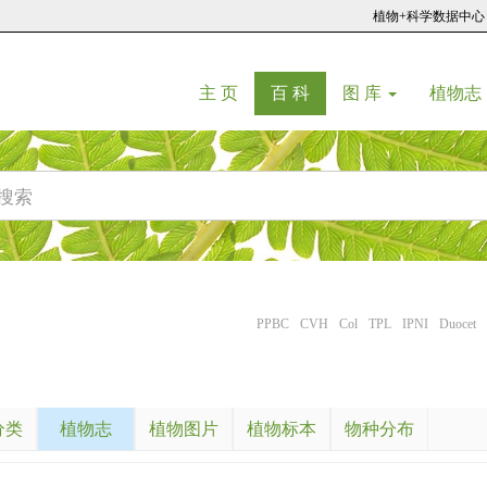
植物+科学数据中心
(current)
(current)
主 页
百 科
图 库
植物志
PPBC
CVH
Col
TPL
IPNI
Duocet
分类
植物志
植物图片
植物标本
物种分布