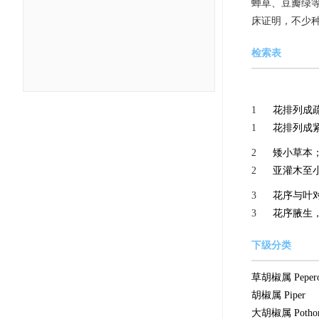
蝉草、豆瓣绿
床证明，不少
检索表
1
花排列成
1
花排列成
2
矮小草本
2
亚灌木至小
3
花序与叶
3
花序腋生
下级分类
草胡椒属 Pepero
胡椒属 Piper
大胡椒属 Pothom