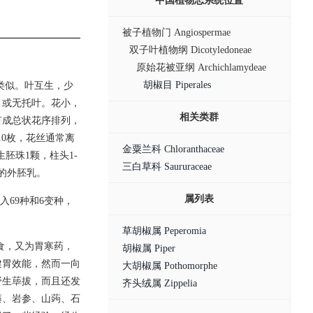
中国植物志系统位置
被子植物门 Angiospermae
双子叶植物纲 Dicotyledoneae
原始花被亚纲 Archichlamydeae
胡椒目 Piperales
类似。叶互生，少
，或无托叶。花小，
相关类群
有成总状花序排列，
10枚，花丝通常离
金粟兰科 Chloranthaceae
胚珠1颗，柱头1-
三白草科 Saururaceae
的外胚乳。
属列表
入69种和6变种，
草胡椒属 Peperomia
食，又为胃寒药，
胡椒属 Piper
健胃效能，然而一向
大胡椒属 Pothomorphe
野生荜拔，而且还发
齐头绒属 Zippelia
藤、岩参、山蒟、石