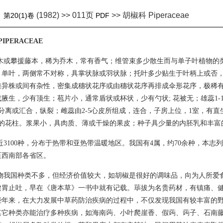
(1982) >> 011页
>> 胡椒科 Piperaceae
》
第20(1)卷
PDF
IPERACEAE
木或攀援藤本，稀为乔木，常有香气；维管束多少散生而与单子叶植物的
，单叶，两侧常不对称，具掌状脉或羽状脉；托叶多少贴生于叶柄上或否
雄异株或间有杂性，密集成穗状花序或由穗状花序再排成伞形花序，极稀
腋生，少有顶生；苞片小，通常盾状或杯状，少有勺状; 花被无；雄蕊1-
分离或汇合，纵裂；雌蕊由2-5心皮所组成，连合，子房上位，1室，有直生
短的花柱。浆果小，具肉质、薄或干燥的果皮；种子具少量的内胚乳和丰富
近3100种，分布于热带和亚热带温暖地区。我国有4属，约70余种，本志列
至西南部各省区。
物我国种类不多，但经济价值较大，如胡椒是很好的调味品，向为人所爱
健胃止吐，早在《唐本草》一书中就有记载。荜拔为名贵药材，有镇痛、
些年来，在大力发展中草药防治疾病的过程中，不仅发现我国有较丰富的
其它种类亦能治疗多种疾病，如海南蒟、小叶爬崖香、假蒟、蒟子、石南