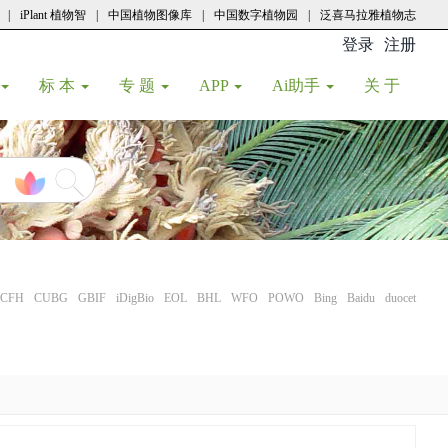
|
iPlant 植物智
|
中国植物图像库
|
中国数字植物园
|
泛喜马拉雅植物志
登录
注册
(current
标 本
专 题
APP
Ai助手
关 于
CFH
CUBG
GBIF
iDigBio
EOL
BHL
WFO
POWO
Bing
Baidu
duocet