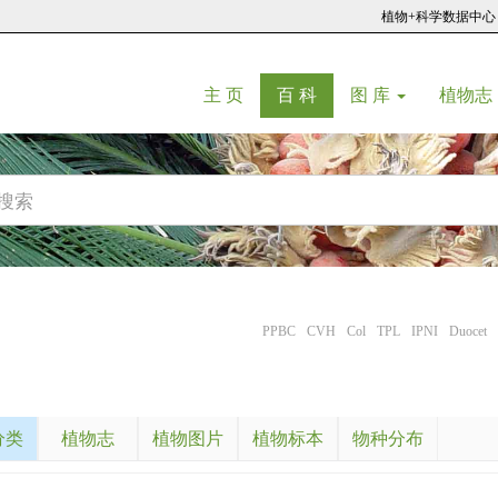
植物+科学数据中心
(current)
(current)
主 页
百 科
图 库
植物志
PPBC
CVH
Col
TPL
IPNI
Duocet
分类
植物志
植物图片
植物标本
物种分布