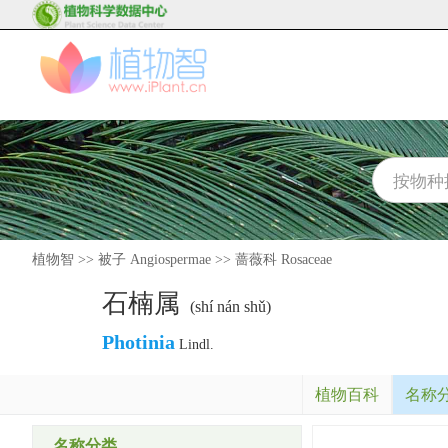
植物智
>>
被子 Angiospermae
>>
蔷薇科 Rosaceae
石楠属
(shí nán shǔ)
Photinia
Lindl.
植物百科
名称
名称分类