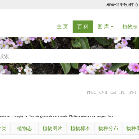
植物+科学数据中心
(current)
(current)
主 页
百 科
图 库
植物志
a
PPBC
CVH
Col
TPL
IPNI
rata var. microphylla
Photinia glomerata var. cuneata
Photinia serrulata var. congestiflora
分类
植物志
植物图片
植物标本
物种分布
物种