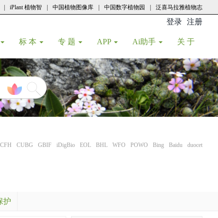
|
iPlant 植物智
|
中国植物图像库
|
中国数字植物园
|
泛喜马拉雅植物志
登录
注册
(current
标 本
专 题
APP
Ai助手
关 于
CFH
CUBG
GBIF
iDigBio
EOL
BHL
WFO
POWO
Bing
Baidu
duocet
保护