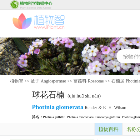
植物智
>>
被子 Angiospermae
>>
蔷薇科 Rosaceae
>>
石楠属 Photini
球花石楠
(qiú huā shí nán)
Photinia
glomerata
Rehder & E. H. Wilson
异名：
Photinia griffithii
Photinia franchetiana
Eriobotrya griffithii
Photinia glome
植物百科
名称