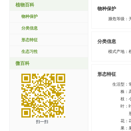
植物百科
物种保护
物种保护
濒危等级
：
分类信息
形态特征
分类信息
生态习性
模式产地
：
微百科
形态特征
生活型
：
株
：
枝
：
叶
：
花
：
扫一扫
果
：