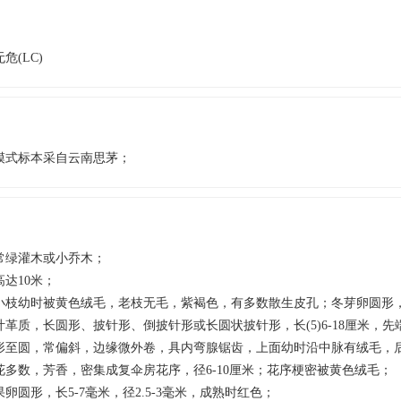
无危(LC)
模式标本采自云南思茅；
常绿灌木或小乔木；
高达10米；
小枝幼时被黄色绒毛，老枝无毛，紫褐色，有多数散生皮孔；冬芽卵圆形
叶革质，长圆形、披针形、倒披针形或长圆状披针形，长(5)6-18厘米，
形至圆，常偏斜，边缘微外卷，具内弯腺锯齿，上面幼时沿中脉有绒毛，
花多数，芳香，密集成复伞房花序，径6-10厘米；花序梗密被黄色绒毛；
果卵圆形，长5-7毫米，径2.5-3毫米，成熟时红色；