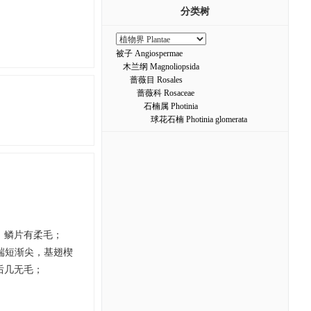
分类树
被子 Angiospermae
木兰纲 Magnoliopsida
蔷薇目 Rosales
蔷薇科 Rosaceae
石楠属 Photinia
球花石楠 Photinia glomerata
，鳞片有柔毛；
先端短渐尖，基翅楔
后几无毛；