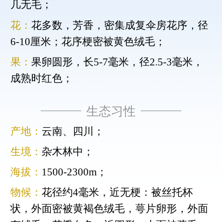
几无毛；
花：
花多数，芳香，密集成复伞房花序，径
6-10厘米；花序梗密被黄色绒毛；
果：
果卵圆形，长5-7毫米，径2.5-3毫米，
成熟时红色；
生态习性
产地：
云南、四川；
生境：
杂木林中；
海拔：
1500-2300m；
物候：
花径约4毫米，近无梗：被丝托杯
状，外面密被黄褐色绒毛，萼片卵形，外面