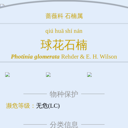
蔷薇科
石楠属
qiú huā shí nán
球花石楠
Photinia
glomerata
Rehder & E. H. Wilson
物种保护
濒危等级：
无危(LC)
分类信息