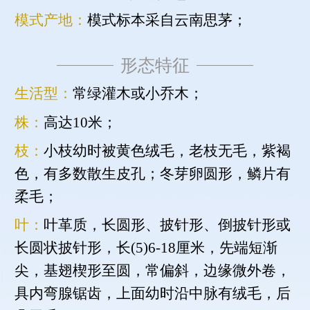
模式产地：
模式标本采自云南思茅；
形态特征
生活型：
常绿灌木或小乔木；
株：
高达10米；
枝：
小枝幼时被黄色绒毛，老枝无毛，紫褐
色，有多数散生皮孔；冬芽卵圆形，鳞片有
柔毛；
叶：
叶革质，长圆形、披针形、倒披针形或
长圆状披针形，长(5)6-18厘米，先端短渐
尖，基翅楔形至圆，常偏斜，边缘微外卷，
具内弯腺锯齿，上面幼时沿中脉有绒毛，后