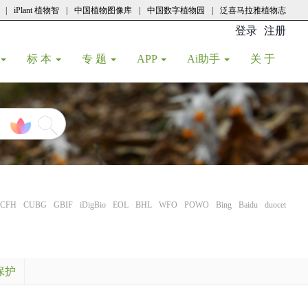
|
iPlant 植物智
|
中国植物图像库
|
中国数字植物园
|
泛喜马拉雅植物志
登录
注册
(current
标 本
专 题
APP
Ai助手
关 于
CFH
CUBG
GBIF
iDigBio
EOL
BHL
WFO
POWO
Bing
Baidu
duocet
保护