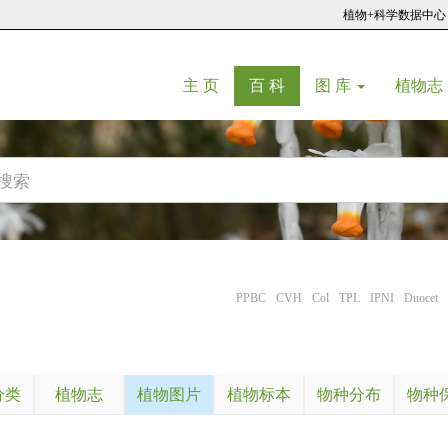
植物+科学数据中心
(current)
(current)
主 页
百 科
图 库
植物志
PPBC
CVH
Col
TPL
IPNI
Duocet
分类
植物志
植物图片
植物标本
物种分布
物种