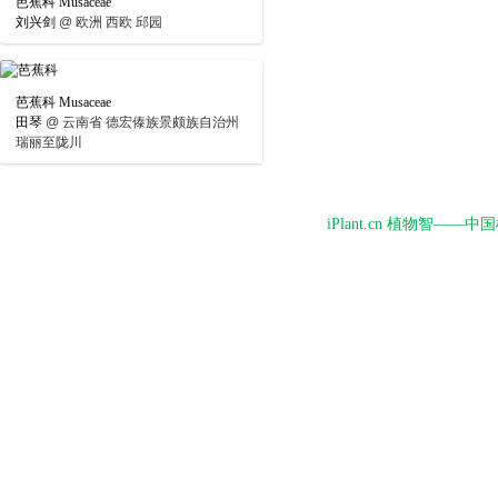
芭蕉科 Musaceae
刘兴剑
@
欧洲 西欧 邱园
芭蕉科 Musaceae
田琴
@
云南省 德宏傣族景颇族自治州
瑞丽至陇川
iPlant.cn 植物智—