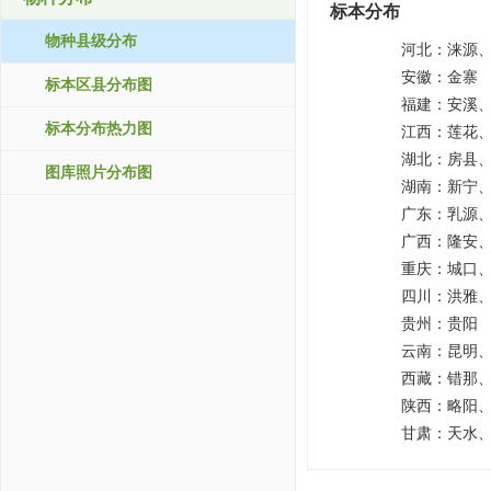
标本分布
物种县级分布
河北：
涞源
安徽：
金寨
标本区县分布图
福建：
安溪
标本分布热力图
江西：
莲花
湖北：
房县
图库照片分布图
湖南：
新宁
广东：
乳源
广西：
隆安
重庆：
城口
四川：
洪雅
贵州：
贵阳
云南：
昆明
西藏：
错那
陕西：
略阳
甘肃：
天水